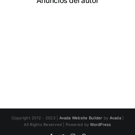
Anuncios del autor
Copyright 2012 - 2023 |
Avada Website Builder
by
Avada
|
All Rights Reserved | Powered by
WordPress