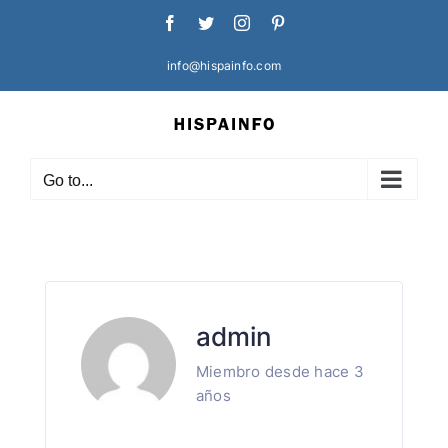
Skip
Facebook
Twitter
Instagram
Pinterest
to
content
info@hispainfo.com
Go to...
admin
Miembro desde hace 3
años